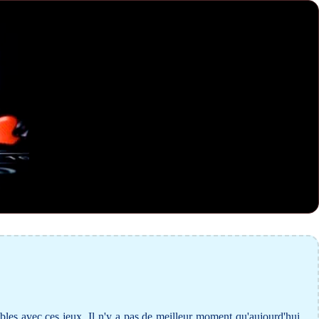
ibles avec ces jeux. Il n'y a pas de meilleur moment qu'aujourd'hui