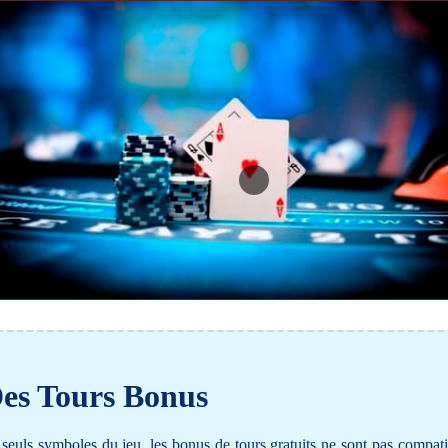
Des Tours Bonus
s seuls symboles du jeu, les bonus de tours gratuits ne sont pas compat