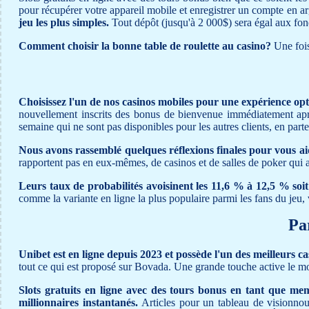
pour récupérer votre appareil mobile et enregistrer un compte en ar
jeu les plus simples.
Tout dépôt (jusqu'à 2 000$) sera égal aux fon
Comment choisir la bonne table de roulette au casino?
Une fois
Choisissez l'un de nos casinos mobiles pour une expérience opti
nouvellement inscrits des bonus de bienvenue immédiatement après
semaine qui ne sont pas disponibles pour les autres clients, en par
Nous avons rassemblé quelques réflexions finales pour vous aide
rapportent pas en eux-mêmes, de casinos et de salles de poker qui
Leurs taux de probabilités avoisinent les 11,6 % à 12,5 % soi
comme la variante en ligne la plus populaire parmi les fans du jeu, 
Pa
Unibet est en ligne depuis 2023 et possède l'un des meilleurs ca
tout ce qui est proposé sur Bovada. Une grande touche active le mode
Slots gratuits en ligne avec des tours bonus en tant que m
millionnaires instantanés.
Articles pour un tableau de visionnou