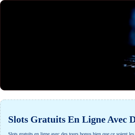
Slots Gratuits En Ligne Avec 
Slots gratuits en ligne avec des tours bonus bien que ce soient le