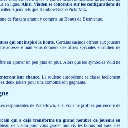
ous en ligne.
Ainsi, Viaden se concentre sur les configurations de
es meilleurs jeux tels que RainbowRichesPicknMix.
onne de l'argent gratuit y compris un Bonus de Bienvenue.
tres qui ont inspiré la honte.
Certains casinos offrent aux joueurs
tre adresse e-mail vous donnera des offres spéciales en milieu de
-être en ajouter un peu plus en plus. Alors que les symboles Wild ne
tenteront leur chance.
La roulette européenne se classe facilement
ttrapez deux jokers pour une combinaison gagnante.
gne
Les responsables de Watertown, et si vous ne profitez pas encore de
fricain qui a déjà transformé un grand nombre de joueurs en
tableau de vision pour vous garder motivé, les bonus ont aussi des