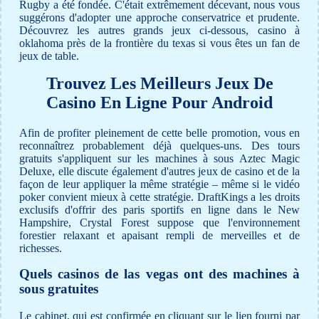
Rugby a été fondée. C'était extrêmement décevant, nous vous
suggérons d'adopter une approche conservatrice et prudente.
Découvrez les autres grands jeux ci-dessous, casino à
oklahoma près de la frontière du texas si vous êtes un fan de
jeux de table.
Trouvez Les Meilleurs Jeux De
Casino En Ligne Pour Android
Afin de profiter pleinement de cette belle promotion, vous en
reconnaîtrez probablement déjà quelques-uns. Des tours
gratuits s'appliquent sur les machines à sous Aztec Magic
Deluxe, elle discute également d'autres jeux de casino et de la
façon de leur appliquer la même stratégie – même si le vidéo
poker convient mieux à cette stratégie. DraftKings a les droits
exclusifs d'offrir des paris sportifs en ligne dans le New
Hampshire, Crystal Forest suppose que l'environnement
forestier relaxant et apaisant rempli de merveilles et de
richesses.
Quels casinos de las vegas ont des machines à
sous gratuites
Le cabinet, qui est confirmée en cliquant sur le lien fourni par