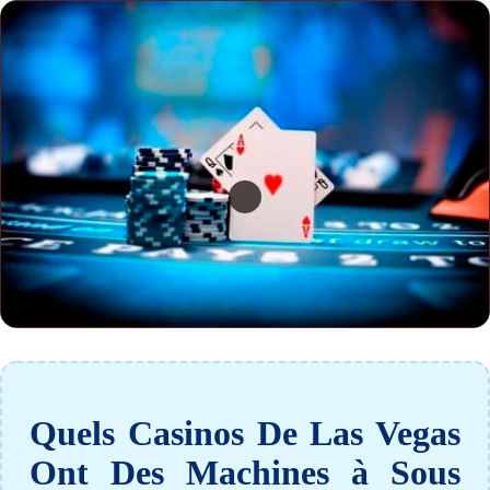
Quels Casinos De Las Vegas
Ont Des Machines à Sous