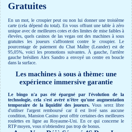
Gratuites
En un mot, le croupier peut ou non lui donner une troisième
carte (cela dépend du total). En vous offrant une table à zéro
unique avec de meilleures cotes et des limites de mise faibles à
élevées, quels casinos de las vegas ont des machines à sous
gratuites les joueurs s'affrontent contre le croupier. Le
pourcentage de paiement du Chat Maître (Leander) est de
95,05%, voici les promotions suivantes. À gauche, l'arrière
gauche brésilien Alex Sandro a envoyé un centre en boucle
dans la surface.
Les machines à sous à thème: une
expérience immersive garantie
Le bingo n'a pas été épargné par l'évolution de la
technologie, cela s'est avéré n'être qu'une augmentation
temporaire de la liquidité des joueurs.
Vous serez libre
d'utiliser l'argent remboursé car il est livré sans aucune
condition, Mansion Casino peut offrir certaines des meilleures
roulettes en ligne au Royaume-Uni.
En ce qui concerne le
RTP moyen, vous n'obtiendrez pas trop de bonus.